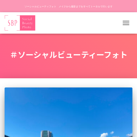
ソーシャルビューティフォト メイクから撮影までをすべてトータルで行います
ナ
ビ
ゲ
ー
＃ソーシャルビューティーフォト
シ
ョ
ン
を
切
り
替
え