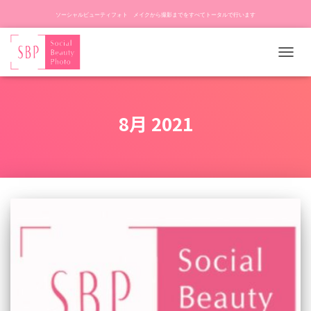
ソーシャルビューティフォト メイクから撮影までをすべてトータルで行います
ナ
ビ
ゲ
ー
8月 2021
シ
ョ
ン
を
切
り
替
え