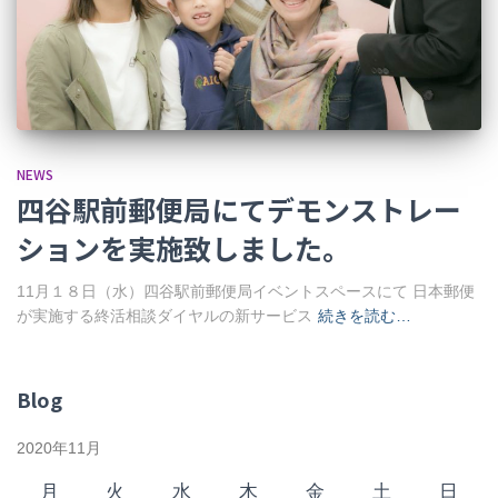
NEWS
四谷駅前郵便局にてデモンストレー
ションを実施致しました。
11月１８日（水）四谷駅前郵便局イベントスペースにて 日本郵便
が実施する終活相談ダイヤルの新サービス
続きを読む…
Blog
2020年11月
月
火
水
木
金
土
日