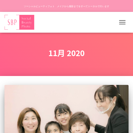
ソーシャルビューティフォト メイクから撮影までをすべてトータルで行います
ナ
ビ
ゲ
ー
11月 2020
シ
ョ
ン
を
切
り
替
え