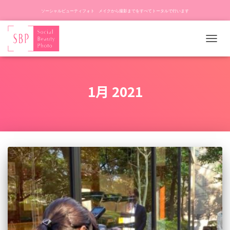
ソーシャルビューティフォト メイクから撮影までをすべてトータルで行います
ナ
ビ
ゲ
ー
1月 2021
シ
ョ
ン
を
切
り
替
え