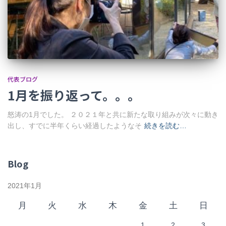
代表ブログ
1月を振り返って。。。
怒涛の1月でした。 ２０２１年と共に新たな取り組みが次々に動き
出し、すでに半年くらい経過したようなそ
続きを読む…
Blog
2021年1月
月
火
水
木
金
土
日
1
2
3