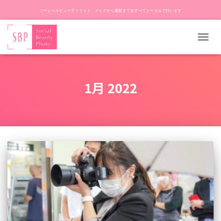
ソーシャルビューティフォト メイクから撮影までをすべてトータルで行います
ナ
ビ
ゲ
ー
1月 2022
シ
ョ
ン
を
切
り
替
え