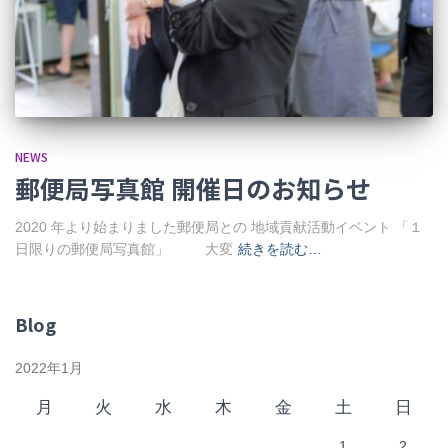
NEWS
郵便局写真館 開催日のお知らせ
2020 年より始まりました郵便局との 地域貢献活動イベント 「１
日限りの郵便局写真館」 大変
続きを読む…
Blog
2022年1月
月
火
水
木
金
土
日
1
2