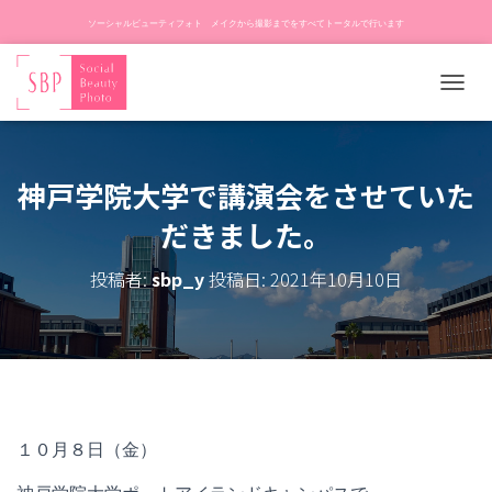
ソーシャルビューティフォト メイクから撮影までをすべてトータルで行います
ナ
ビ
ゲ
ー
神戸学院大学で講演会をさせていた
シ
ョ
だきました。
ン
を
切
投稿者:
sbp_y
投稿日:
2021年10月10日
り
替
え
１０月８日（金）