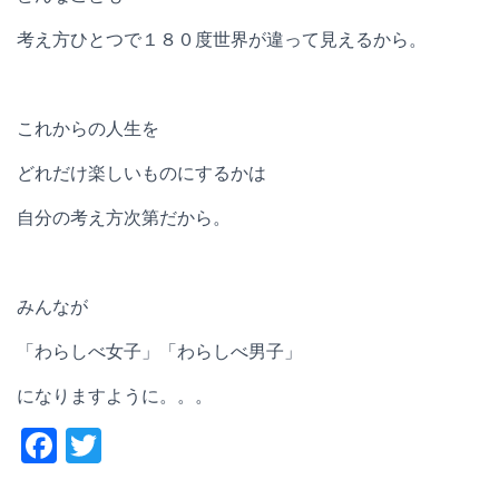
考え方ひとつで１８０度世界が違って見えるから。
これからの人生を
どれだけ楽しいものにするかは
自分の考え方次第だから。
みんなが
「わらしべ女子」「わらしべ男子」
になりますように。。。
F
T
a
wi