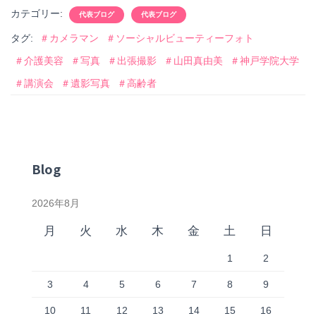
c
tt
カテゴリー:
代表ブログ
代表ブログ
e
er
タグ:
＃カメラマン
＃ソーシャルビューティーフォト
b
＃介護美容
＃写真
＃出張撮影
＃山田真由美
＃神戸学院大学
o
＃講演会
＃遺影写真
＃高齢者
o
k
Blog
2026年8月
月
火
水
木
金
土
日
1
2
3
4
5
6
7
8
9
10
11
12
13
14
15
16