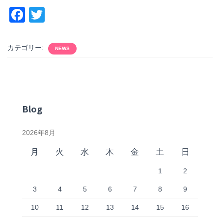
F
T
a
wi
c
tt
カテゴリー:
NEWS
e
er
b
o
o
Blog
k
2026年8月
月
火
水
木
金
土
日
1
2
3
4
5
6
7
8
9
10
11
12
13
14
15
16