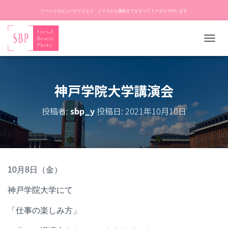
ソーシャルビューティフォト メイクから撮影までをすべてトータルで行います
ナ
ビ
ゲ
ー
神戸学院大学講演会
シ
ョ
ン
投稿者:
sbp_y
投稿日:
2021年10月10日
を
切
り
替
え
10月8日（金）
神戸学院大学にて
「仕事の楽しみ方」