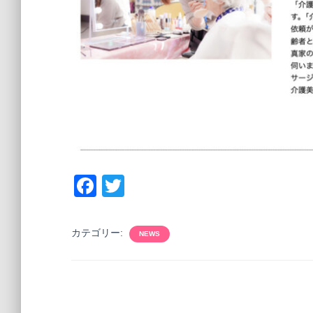
F
T
a
wi
c
tt
カテゴリー:
NEWS
e
er
b
o