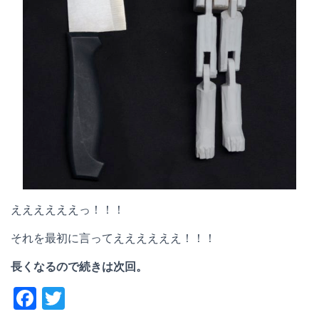
ええええええっ！！！
それを最初に言ってええええええ！！！
長くなるので続きは次回。
F
T