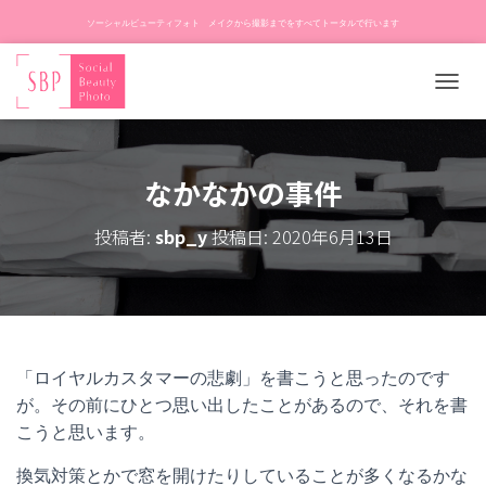
ソーシャルビューティフォト メイクから撮影までをすべてトータルで行います
ナ
ビ
ゲ
ー
なかなかの事件
シ
ョ
ン
投稿者:
sbp_y
投稿日:
2020年6月13日
を
切
り
替
え
「ロイヤルカスタマーの悲劇」を書こうと思ったのです
が。その前にひとつ思い出したことがあるので、それを書
こうと思います。
換気対策とかで窓を開けたりしていることが多くなるかな