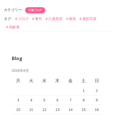
a
wi
c
tt
カテゴリー:
代表ブログ
e
er
タグ:
＃ブログ
＃事件
＃介護美容
＃換気
＃遺影写真
b
＃高齢者
o
o
k
Blog
2026年8月
月
火
水
木
金
土
日
1
2
3
4
5
6
7
8
9
10
11
12
13
14
15
16